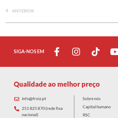
ANTERIOR
SIGA-NOS EM
Qualidade ao melhor preço
info@froiz.pt
Sobre nós
Capital humano
251 825 870 (rede fixa
nacional)
RSC