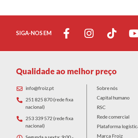
SIGA-NOS EM
Qualidade ao melhor preço
info@froiz.pt
Sobre nós
Capital humano
251 825 870 (rede fixa
nacional)
RSC
Rede comercial
253 339 572 (rede fixa
nacional)
Plataforma logístic
Marca Froiz
Segunda a sexta: 9:00 -