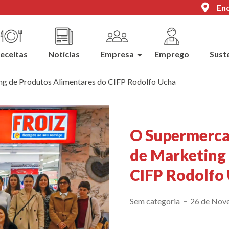
Enc
eceitas
Notícias
Empresa
Emprego
Sust
ng de Produtos Alimentares do CIFP Rodolfo Ucha
O Supermercad
de Marketing
CIFP Rodolfo
Sem categoria
26 de Nov