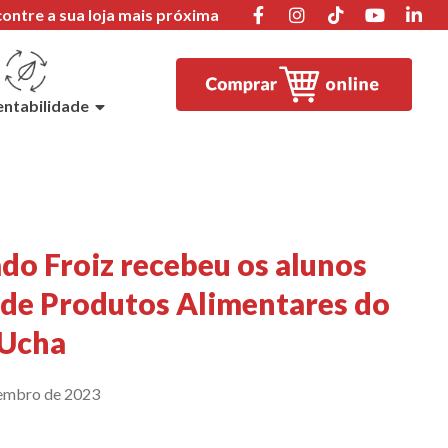
ontre a sua loja mais próxima
entabilidade
o Froiz recebeu os alunos
 de Produtos Alimentares do
 Ucha
embro de 2023