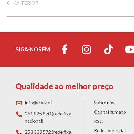
ANTERIOR
SIGA-NOS EM
Qualidade ao melhor preço
info@froiz.pt
Sobre nós
Capital humano
251 825 870 (rede fixa
nacional)
RSC
Rede comercial
253 339 572 (rede fixa