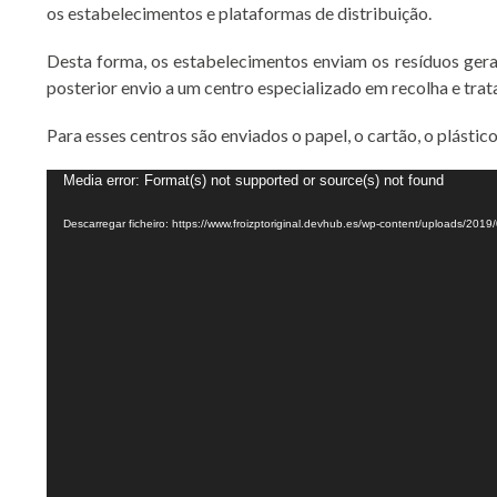
os estabelecimentos e plataformas de distribuição.
Desta forma, os estabelecimentos enviam os resíduos gera
posterior envio a um centro especializado em recolha e tra
Para esses centros são enviados o papel, o cartão, o plástico
Reprodutor
Media error: Format(s) not supported or source(s) not found
de
Descarregar ficheiro: https://www.froizptoriginal.devhub.es/wp-content/uploads/2
vídeo