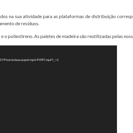
dos na sua atividade para as plataformas de distribuição corres
tamento de resíduos.
 e o poliestireno. As paletes de madeira são reutilizadas pelas nos
019/07/Froiz-bolsas-papel-mp4-PORT.mp4?_=1