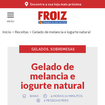
Encontre a sua loja mais próxima
Início
>
Receitas
>
Gelado de melancia e iogurte natural
GELADOS
,
SOBREMESAS
Gelado de
melancia e
iogurte natural
BAIXA
4 HORAS 10 MINUTOS
2 PESSOAS PERS