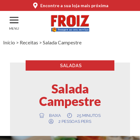
Encontre a sua loja mais próxima
Início
>
Receitas
>
Salada Campestre
SALADAS
Salada
Campestre
BAIXA
25 MINUTOS
2 PESSOAS PERS