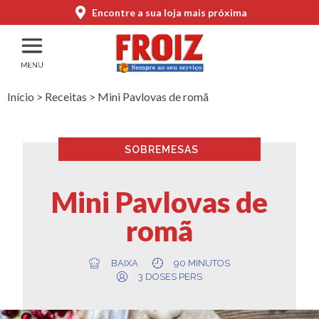
Encontre a sua loja mais próxima
Início
>
Receitas
>
Mini Pavlovas de romã
SOBREMESAS
Mini Pavlovas de
romã
BAIXA
90 MINUTOS
3 DOSES PERS