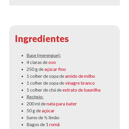
Ingredientes
Base (merengue):
4 claras de
ovo
250 g de
açúcar fino
1 colher de sopa de
amido de milho
1 colher de sopa de
vinagre branco
1 colher de chá de
extrato de baunilha
Recheio:
200 ml de
nata para bater
50 g de
açúcar
Sumo de ½ limão
Bagos de 1
romã