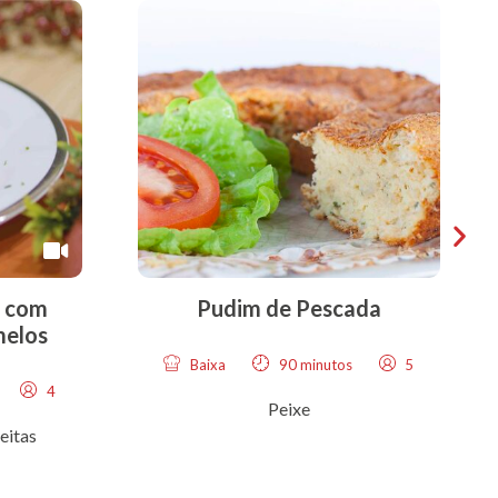
a com
Pudim de Pescada
melos
Baixa
90 minutos
5
4
Peixe
eitas