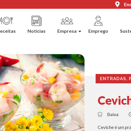
Enc
eceitas
Notícias
Empresa
Emprego
Sust
ENTRADAS
,
Cevich
Baixa
Ceviche é um pr