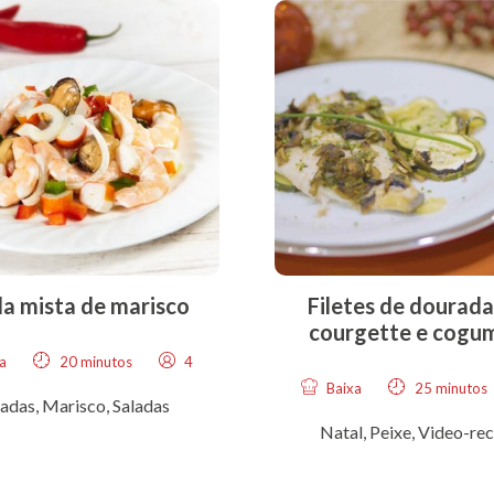
da mista de marisco
Filetes de dourad
courgette e cogu
a
20 minutos
4
Baixa
25 minutos
radas
,
Marisco
,
Saladas
Natal
,
Peixe
,
Video-rec