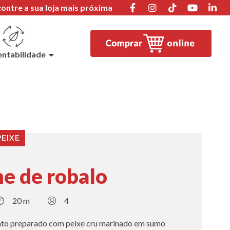
ontre a sua loja mais próxima
entabilidade
PEIXE
e de robalo
20 m
4
ato preparado com peixe cru marinado em sumo