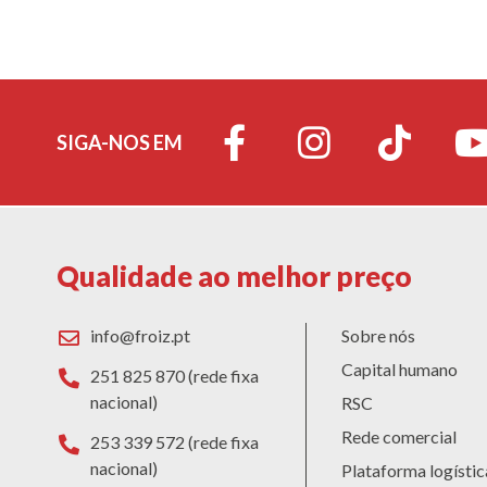
SIGA-NOS EM
Qualidade ao melhor preço
info@froiz.pt
Sobre nós
Capital humano
251 825 870 (rede fixa
nacional)
RSC
Rede comercial
253 339 572 (rede fixa
nacional)
Plataforma logístic