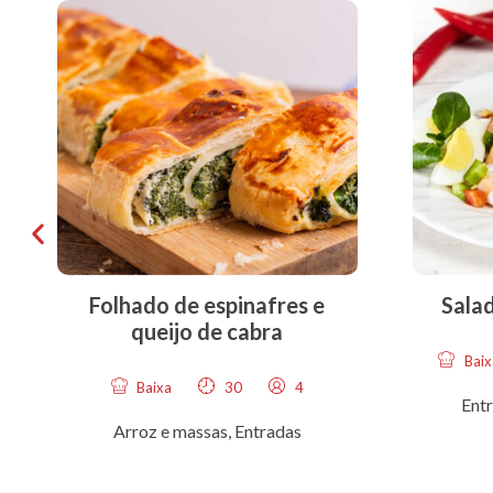
Folhado de espinafres e
Sala
queijo de cabra
Baix
Baixa
30
4
Ent
Arroz e massas
,
Entradas