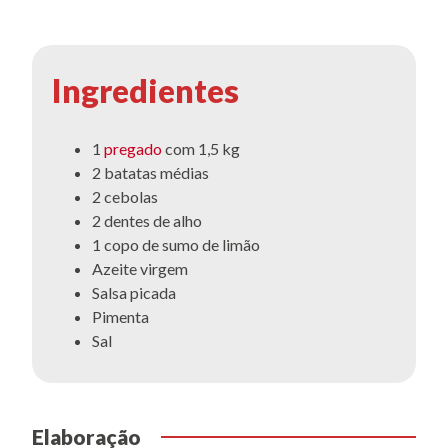
Ingredientes
1
pregado
com 1,5 kg
2 batatas médias
2 cebolas
2 dentes de alho
1 copo de sumo de limão
Azeite virgem
Salsa picada
Pimenta
Sal
Elaboração