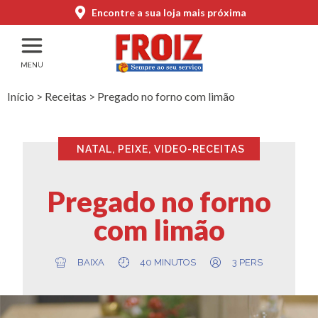
Encontre a sua loja mais próxima
Início
>
Receitas
>
Pregado no forno com limão
NATAL
,
PEIXE
,
VIDEO-RECEITAS
Pregado no forno
com limão
BAIXA
40 MINUTOS
3 PERS