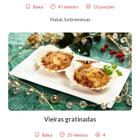
Baixa
45 minutos
10 porções
Natal
,
Sobremesas
Vieiras gratinadas
Baixa
25 minutos
4