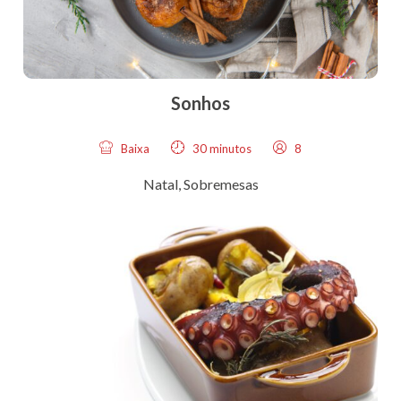
Sonhos
Baixa
30 minutos
8
Natal
,
Sobremesas