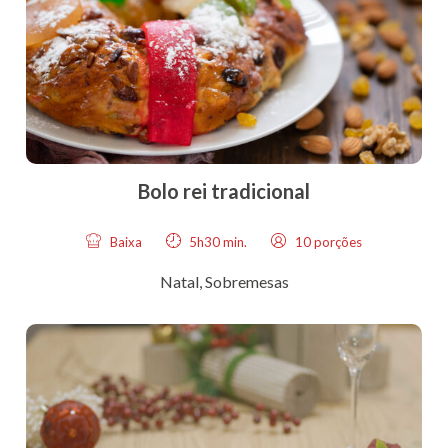
Bolo rei tradicional
Baixa
5h30 min.
10 porções
Natal
,
Sobremesas