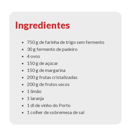
Ingredientes
750 g de farinha de trigo sem fermento
30 g fermento de padeiro
4 ovos
150 g de açúcar
150 g de margarina
200 g frutas cristalizadas
200 g de frutos secos
1 limão
1 laranja
1 dl de vinho do Porto
1 colher de sobremesa de sal