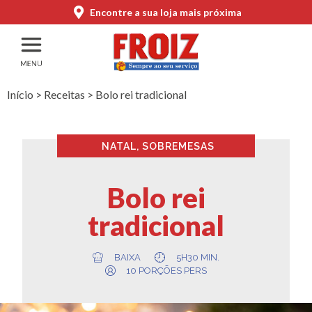
Encontre a sua loja mais próxima
Início
>
Receitas
>
Bolo rei tradicional
NATAL
,
SOBREMESAS
Bolo rei
tradicional
BAIXA
5H30 MIN.
10 PORÇÕES PERS