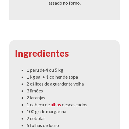
assado no forno.
Ingredientes
1 peru de 4 ou 5 kg
1 kg sal + 1 colher de sopa
2 cálices de aguardente velha
3 limões
2 laranjas
1 cabeça de
alhos
descascados
100 gr de margarina
2 cebolas
6 folhas de louro