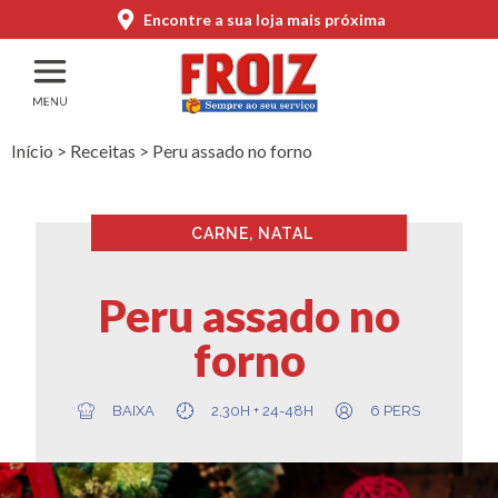
Encontre a sua loja mais próxima
Início
>
Receitas
>
Peru assado no forno
CARNE
,
NATAL
Peru assado no
forno
BAIXA
2,30H + 24-48H
6 PERS