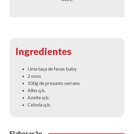
Ingredientes
Uma taça de favas baby
2 ovos
100g de presunto serrano
Alho q.b.
Azeite q.b.
Cebola q.b.
Elaboração