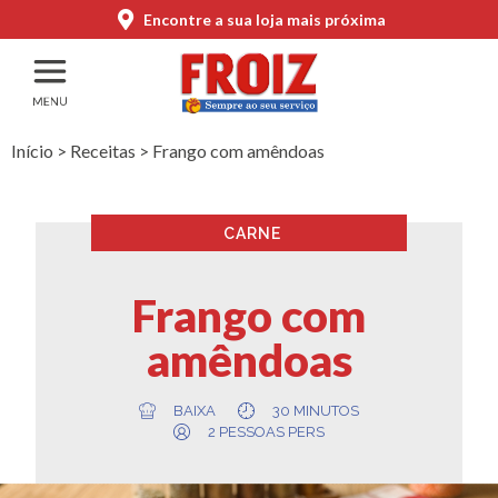
Encontre a sua loja mais próxima
Início
>
Receitas
>
Frango com amêndoas
CARNE
Frango com
amêndoas
BAIXA
30 MINUTOS
2 PESSOAS PERS