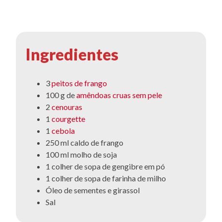
Ingredientes
3
peitos de frango
100 g de
amêndoas cruas sem pele
2
cenouras
1
courgette
1
cebola
250 ml caldo de frango
100 ml molho de soja
1 colher de sopa de gengibre em pó
1 colher de sopa de farinha de milho
Óleo de sementes e girassol
Sal