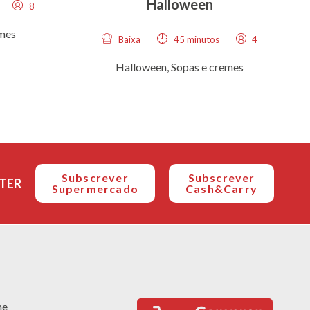
Halloween
8
emes
Baixa
45 minutos
4
Halloween
,
Sopas e cremes
Subscrever
Subscrever
TER
Supermercado
Cash&Carry
ne