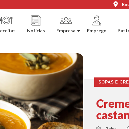
Enc
eceitas
Notícias
Empresa
Emprego
Sust
SOPAS E CR
Creme
casta
Baixa