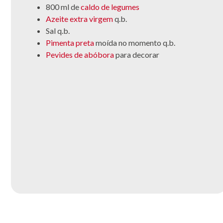
800 ml de
caldo de legumes
Azeite extra virgem
q.b.
Sal q.b.
Pimenta preta
moída no momento q.b.
Pevides de abóbora
para decorar