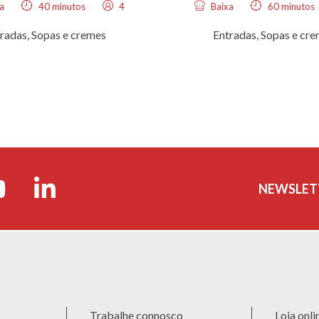
a
40 minutos
4
Baixa
60 minutos
radas
,
Sopas e cremes
Entradas
,
Sopas e cr
NEWSLET
Trabalhe connosco
Loja onli