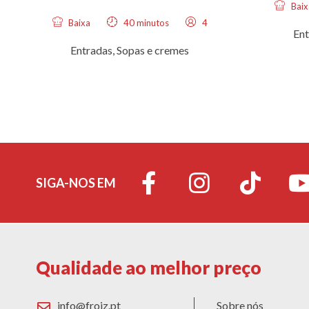
Baix
Baixa
40 minutos
4
Ent
Entradas
,
Sopas e cremes
SIGA-NOS EM
Qualidade ao melhor preço
info@froiz.pt
Sobre nós