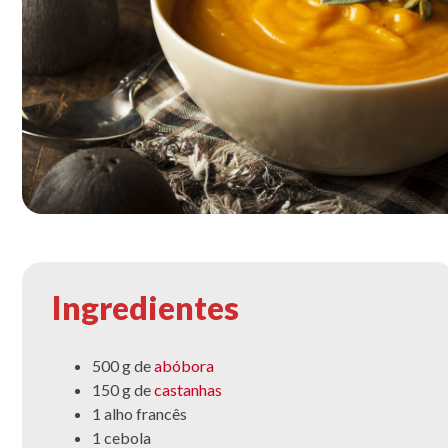
Ingredientes
500 g de
abóbora
150 g de
castanhas
1 alho francês
1 cebola