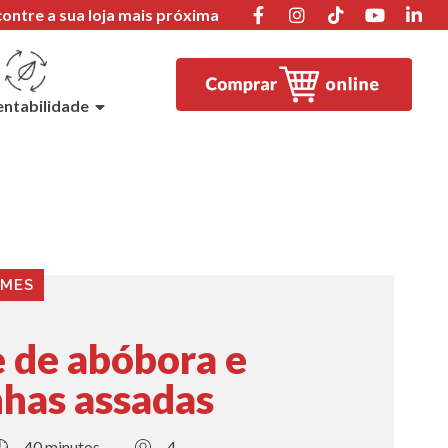
ontre a sua loja mais próxima
entabilidade
EMES
 de abóbora e
nhas assadas
40 minutos
4