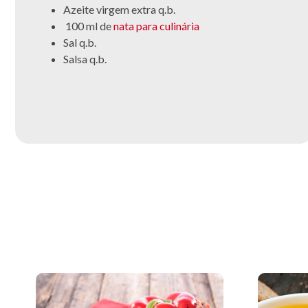
Azeite virgem extra q.b.
100 ml de
nata para culinária
Sal q.b.
Salsa q.b.