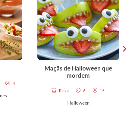
Maçãs de Halloween que
mordem
4
Baixa
6
15
emes
Halloween