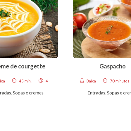
eme de courgette
Gaspacho
ixa
45 min.
4
Baixa
70 minutos
radas
,
Sopas e cremes
Entradas
,
Sopas e cr