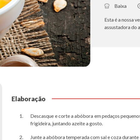
Baixa
Esta é a nossa v
assustadora do a
Elaboração
Descasque e corte a abóbora em pedaços pequenos.
frigideira, juntando azeite a gosto.
Junte a abóbora temperada com sal e coza durante