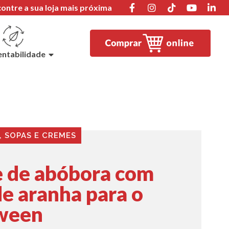
ontre a sua loja mais próxima
entabilidade
,
SOPAS E CREMES
 de abóbora com
de aranha para o
ween