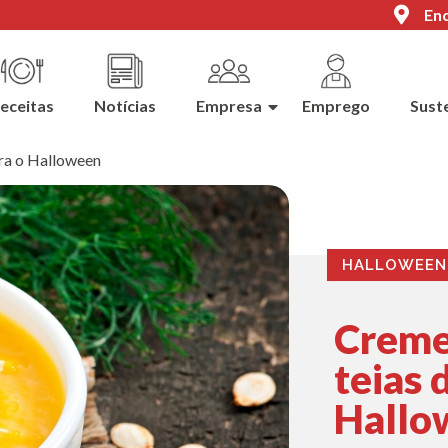
Enc
eceitas
Notícias
Empresa
Emprego
Sust
ra o Halloween
HALLOWEEN
Creme
teias 
Hallo