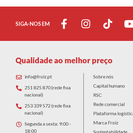
SIGA-NOS EM
Qualidade ao melhor preço
info@froiz.pt
Sobre nós
Capital humano
251 825 870 (rede fixa
nacional)
RSC
Rede comercial
253 339 572 (rede fixa
nacional)
Plataforma logístic
Marca Froiz
Segunda a sexta: 9:00 -
18:00
Sustentabilidade