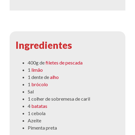
Ingredientes
400g de
filetes de pescada
1
limão
1 dente de
alho
1
brócolo
Sal
1 colher de sobremesa de caril
4
batatas
1 cebola
Azeite
Pimenta preta