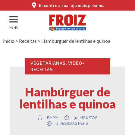
Encontre a sua loja mais próxima
Início
>
Receitas
>
Hambúrguer de lentilhas e quinoa
VEGETARIANAS
,
VIDEO-
RECEITAS
Hambúrguer de
lentilhas e quinoa
BAIXA
30 MINUTOS
4 PESSOAS PERS