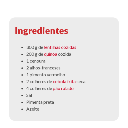
Ingredientes
300 g de
lentilhas cozidas
200 g de
quinoa
cozida
1 cenoura
2 alhos-franceses
1 pimento vermelho
2 colheres de
cebola frita
seca
4 colheres de
pão ralado
Sal
Pimenta preta
Azeite