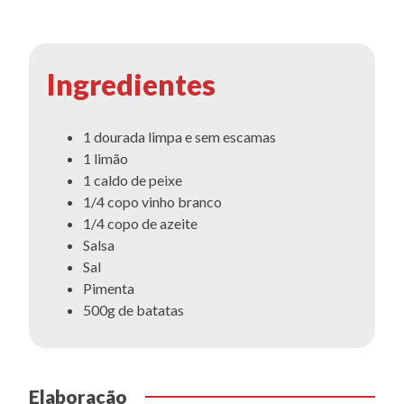
Ingredientes
1 dourada limpa e sem escamas
1 limão
1 caldo de peixe
1/4 copo vinho branco
1/4 copo de azeite
Salsa
Sal
Pimenta
500g de batatas
Elaboração