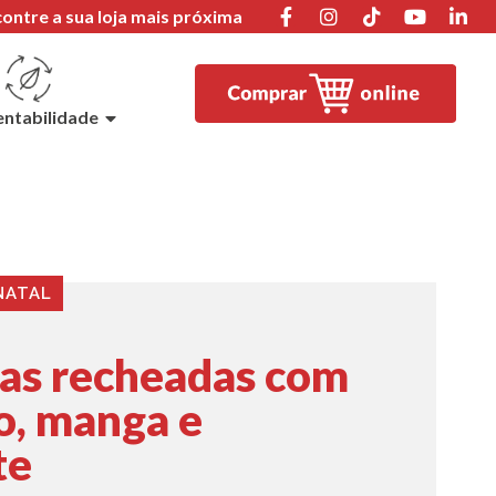
ontre a sua loja mais próxima
entabilidade
NATAL
ias recheadas com
o, manga e
te