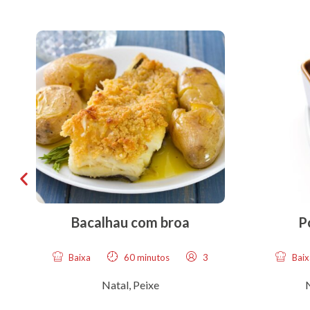
Bacalhau com broa
P
Baixa
60 minutos
3
Baix
Natal
,
Peixe