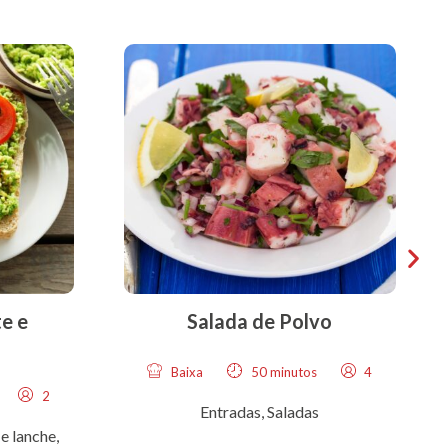
e e
Salada de Polvo
Baixa
50 minutos
4
2
Entradas
,
Saladas
e lanche
,