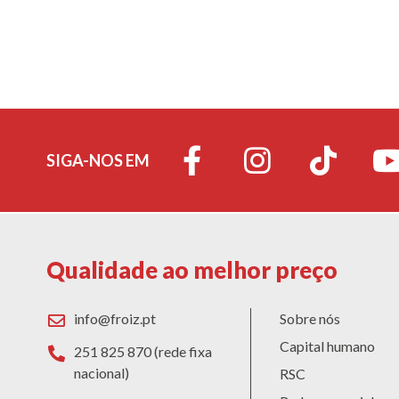
SIGA-NOS EM
Qualidade ao melhor preço
info@froiz.pt
Sobre nós
Capital humano
251 825 870 (rede fixa
nacional)
RSC