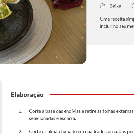
Baixa
Uma receita simp
incluir no seu me
Elaboração
Corte a base das endívias e retire as folhas externa
selecionadas e escorra.
Corte o salmão fumado em quadrados ou cubos peque