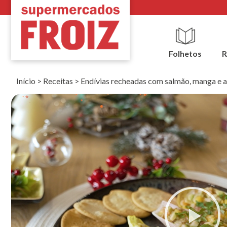
Folhetos
R
Início
>
Receitas
>
Endívias recheadas com salmão, manga e 