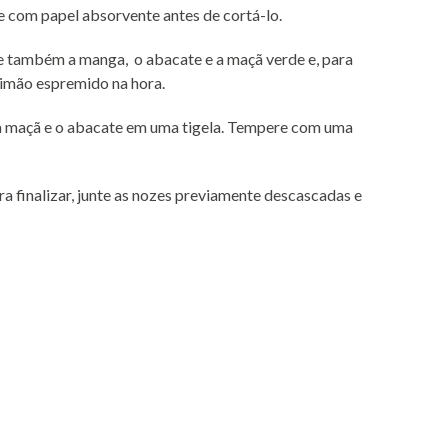
com papel absorvente antes de cortá-lo.
e também a manga, o abacate e a maçã verde e, para
limão espremido na hora.
 a maçã e o abacate em uma tigela. Tempere com uma
ra finalizar, junte as nozes previamente descascadas e