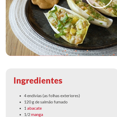
Ingredientes
4 endívias (as folhas exteriores)
120 g de salmão fumado
1
abacate
1/2
manga