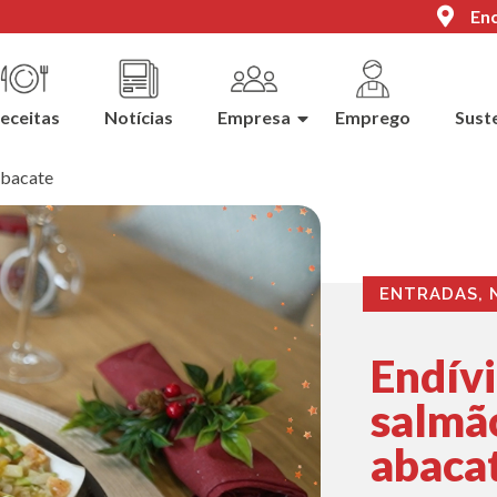
Enc
eceitas
Notícias
Empresa
Emprego
Sust
abacate
ENTRADAS
,
Endív
salmã
abaca