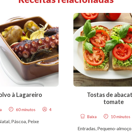
olvo à Lagareiro
Tostas de abacat
tomate
a
60 minutos
4
Baixa
10 minutos
Natal
,
Páscoa
,
Peixe
Entradas
,
Pequeno-almoço 