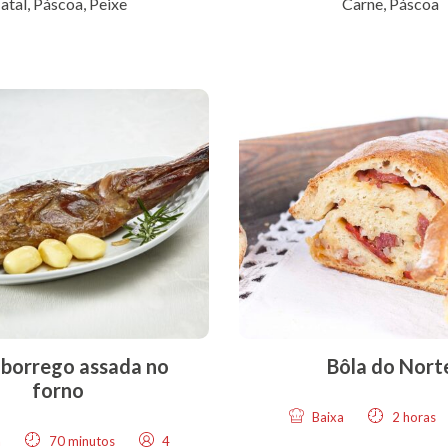
atal
,
Páscoa
,
Peixe
Carne
,
Páscoa
 borrego assada no
Bôla do Nort
forno
Baixa
2 horas
a
70 minutos
4