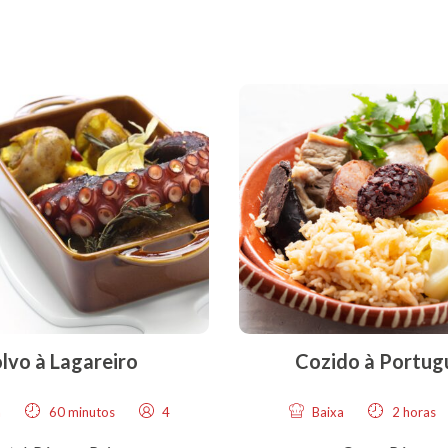
lvo à Lagareiro
Cozido à Portug
a
60 minutos
4
Baixa
2 horas