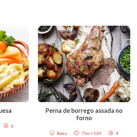
uesa
Perna de borrego assada no
forno
6
Baixa
75m + 12H
4