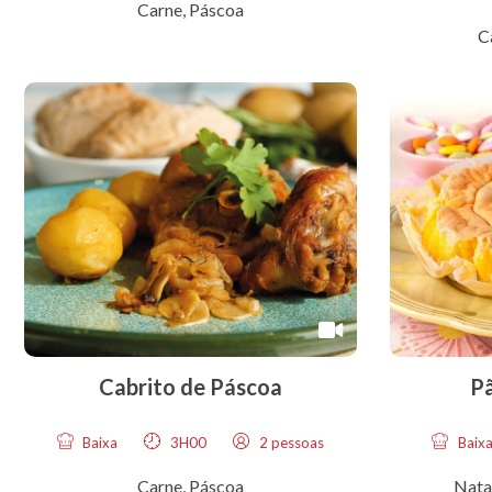
Carne
,
Páscoa
C
Cabrito de Páscoa
Pã
Baixa
3H00
2 pessoas
Baix
Carne
,
Páscoa
Nata