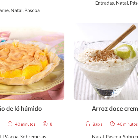
Entradas
,
Natal
,
Pás
arne
,
Natal
,
Páscoa
o de ló húmido
Arroz doce cre
a
40 minutos
8
Baixa
40 minutos
l
,
Páscoa
,
Sobremesas
Natal
,
Páscoa
,
Sobre