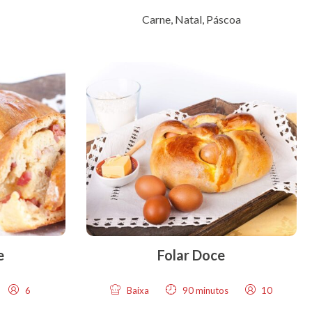
Carne
,
Natal
,
Páscoa
e
Folar Doce
6
Baixa
90 minutos
10