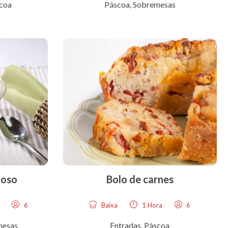
coa
Páscoa
,
Sobremesas
moso
Bolo de carnes
6
Baixa
1 Hora
6
mesas
Entradas
,
Páscoa