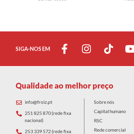
SIGA-NOS EM
Qualidade ao melhor preço
info@froiz.pt
Sobre nós
Capital humano
251 825 870 (rede fixa
nacional)
RSC
Rede comercial
253 339 572 (rede fixa