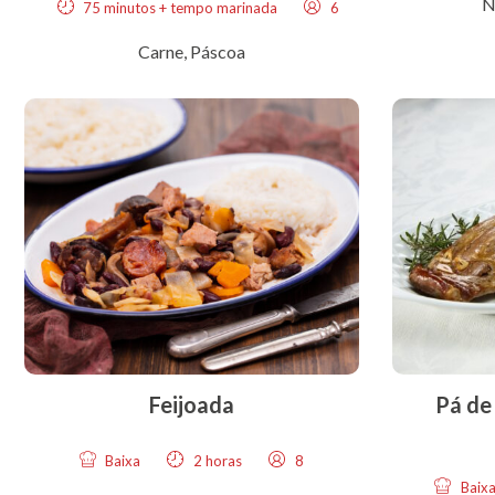
N
75 minutos + tempo marinada
6
Carne
,
Páscoa
Feijoada
Pá de
Baixa
2 horas
8
Baix